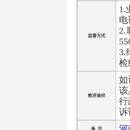
1
电
2
监督方式
55
3
检
如
该
救济途径
行
诉
河
备 注