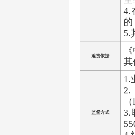
4
的
5
《
追责依据
其
1
（h
3
监督方式
55
4